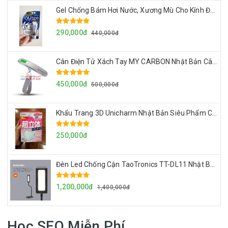
Gel Chống Bám Hơi Nước, Xương Mù Cho Kính Đeo Mắt Của Nhật Made in Japan
290,000đ
440,000đ
Cân Điện Tử Xách Tay MY CARBON Nhật Bản Cân Đo Chính Xác, Siêu Gọn Nhẹ Dễ Mang Theo, Cân Tối Đa 50kg
450,000đ
500,000đ
Khẩu Trang 3D Unicharm Nhật Bản Siêu Phẩm Chống Vi Khuẩn Và Khói Bụi, Không Đọng Hơi Nước Mắt Kính
250,000đ
Đèn Led Chống Cận TaoTronics TT-DL11 Nhật Bản, Đèn Để Bàn Dùng Điện 220v
1,200,000đ
1,400,000đ
Học SEO Miễn Phí