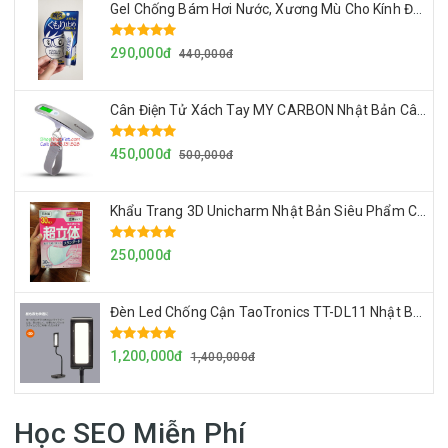
Gel Chống Bám Hơi Nước, Xương Mù Cho Kính Đeo Mắt Của Nhật Made in Japan
290,000đ
440,000đ
Cân Điện Tử Xách Tay MY CARBON Nhật Bản Cân Đo Chính Xác, Siêu Gọn Nhẹ Dễ Mang Theo, Cân Tối Đa 50kg
450,000đ
500,000đ
Khẩu Trang 3D Unicharm Nhật Bản Siêu Phẩm Chống Vi Khuẩn Và Khói Bụi, Không Đọng Hơi Nước Mắt Kính
250,000đ
Đèn Led Chống Cận TaoTronics TT-DL11 Nhật Bản, Đèn Để Bàn Dùng Điện 220v
1,200,000đ
1,400,000đ
Học SEO Miễn Phí