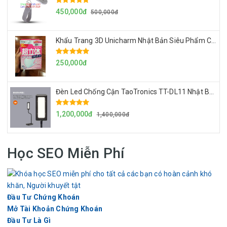
450,000đ
500,000đ
Khẩu Trang 3D Unicharm Nhật Bản Siêu Phẩm Chống Vi Khuẩn Và Khói Bụi, Không Đọng Hơi Nước Mắt Kính
250,000đ
Đèn Led Chống Cận TaoTronics TT-DL11 Nhật Bản, Đèn Để Bàn Dùng Điện 220v
1,200,000đ
1,400,000đ
Học SEO Miễn Phí
Đầu Tư Chứng Khoán
Mở Tài Khoản Chứng Khoán
Đầu Tư Là Gì