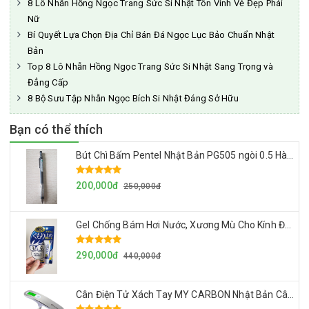
8 Lô Nhẫn Hồng Ngọc Trang Sức Si Nhật Tôn Vinh Vẻ Đẹp Phái
Nữ
Bí Quyết Lựa Chọn Địa Chỉ Bán Đá Ngọc Lục Bảo Chuẩn Nhật
Bản
Top 8 Lô Nhẫn Hồng Ngọc Trang Sức Si Nhật Sang Trọng và
Đẳng Cấp
8 Bộ Sưu Tập Nhẫn Ngọc Bích Si Nhật Đáng Sở Hữu
Bạn có thể thích
Bút Chì Bấm Pentel Nhật Bản PG505 ngòi 0.5 Hàng Cao Cấp Made In Japan
200,000đ
250,000đ
Gel Chống Bám Hơi Nước, Xương Mù Cho Kính Đeo Mắt Của Nhật Made in Japan
290,000đ
440,000đ
Cân Điện Tử Xách Tay MY CARBON Nhật Bản Cân Đo Chính Xác, Siêu Gọn Nhẹ Dễ Mang Theo, Cân Tối Đa 50kg